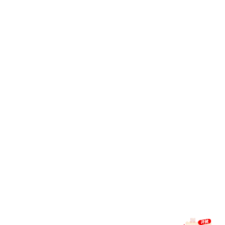
我们的品牌使命
作为综合性的欧博官网平台，我们始终以科技驱动、服务导