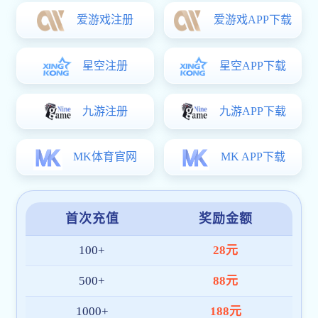
欧博官网
是一家面向全球市场的综合体育赛事直播与数据服
务平台，专注于为体育迷打造高品质的数字化观赛体验。我
们整合
高清赛事直播、数据分析、多终端同步
等核心功能，
为用户提供一站式的欧博官网_欧博在线游戏官方平台服务。
平台通过多项国际安全认证，系统架构稳定高效，全面适配
APP、PC 和移动网页端。在东南亚、中东、欧洲等区域建立
了本地化技术与客服团队，确保每位用户都能获得便捷、可
靠的服务体验。
截至目前，欧博官网 已拥有超
100 万+
注册用户，服务网络
覆盖十余国家与地区，日均访问量持续增长，深受广大体育
爱好者喜爱。
我们将继续秉持“
技术创新、用户至上、安全高效
”的理念，
持续优化产品架构与内容体验，致力于成为全球领先的欧博