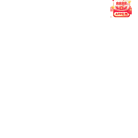
向为核心，力求打造一个安全、稳定、可信赖的体育数据与
直播生态。
在推动行业标准提升的同时，欧博官网_欧博在线游戏官方平
台积极拓展创新边界，以高效响应用户需求为目标，逐步形
成独有的技术优势与服务口碑。
用户至
倾听用户声音，从细节中优化每一次访问体
上：
验。
科技驱
以智能系统支撑平台运行，提升数据响应速度
动：
与准确度。
责任引
坚守合规运营标准，构建值得信赖的体育信息
领：
环境。