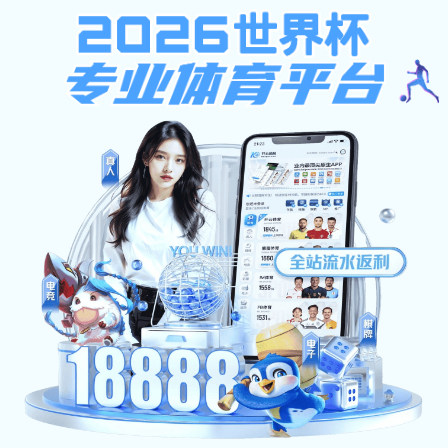
立即注册
欧博官网
官网 · 权威体
育数据平台
欧博官网 OFFICIAL WEBSITE
自2022年创立以来，
欧博官网
致力于为用户提供包括
NBA、英超、欧洲杯、LPL在内的热门赛事直播与数据
服务，广受用户信赖。
立即下载欧博官网APP