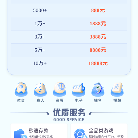
官网_欧博在线游戏官方平台平台。